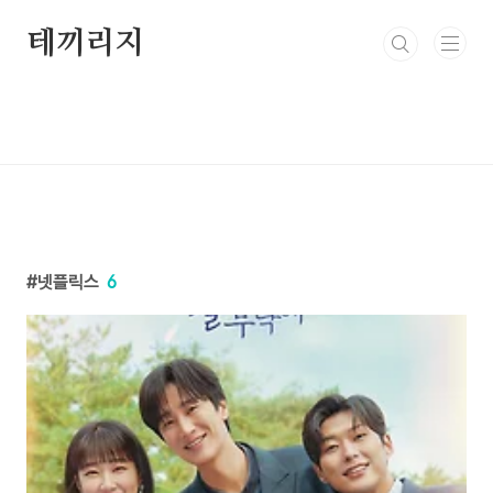
본문 바로가기
테끼리지
넷플릭스
6